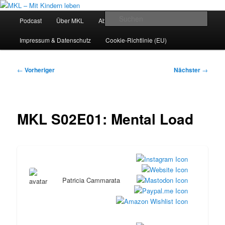
Zum
Der Eltern-Podcast mit Patricia Cammarata und Caspar Clemens Mierau
primären
Hauptmenü
Such
Podcast
Über MKL
Abonnieren
Archiv
Kontakt
Inhalt
springen
MKL – Mit Kindern leben
Impressum & Datenschutz
Cookie-Richtlinie (EU)
Beitragsnavigation
←
Vorheriger
Nächster
→
MKL S02E01: Mental Load
Patricia Cammarata