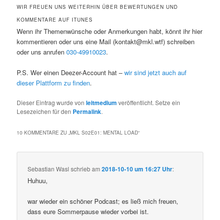
WIR FREUEN UNS WEITERHIN ÜBER BEWERTUNGEN UND
KOMMENTARE AUF ITUNES
Wenn ihr Themenwünsche oder Anmerkungen habt, könnt ihr hier
kommentieren oder uns eine Mail (kontakt@mkl.wtf) schreiben
oder uns anrufen
030-49910023
.
P.S. Wer einen Deezer-Account hat –
wir sind jetzt auch auf
dieser Plattform zu finden
.
Dieser Eintrag wurde von
leitmedium
veröffentlicht. Setze ein
Lesezeichen für den
Permalink
.
10 KOMMENTARE ZU „
MKL S02E01: MENTAL LOAD
“
Sebastian Wasl
schrieb
am
2018-10-10 um 16:27 Uhr
:
Huhuu,
war wieder ein schöner Podcast; es ließ mich freuen,
dass eure Sommerpause wieder vorbei ist.