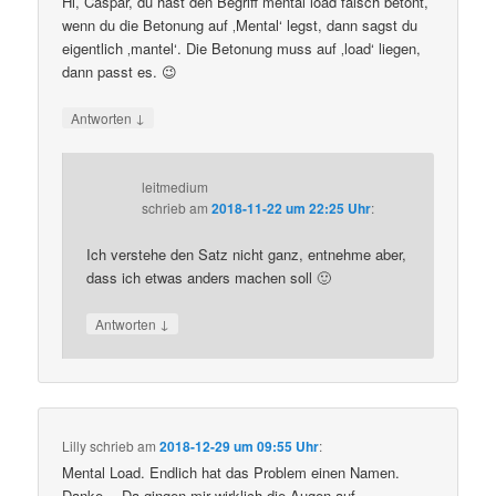
Hi, Caspar, du hast den Begriff mental load falsch betont,
wenn du die Betonung auf ‚Mental‘ legst, dann sagst du
eigentlich ‚mantel‘. Die Betonung muss auf ‚load‘ liegen,
dann passt es. 😉
↓
Antworten
leitmedium
schrieb
am
2018-11-22 um 22:25 Uhr
:
Ich verstehe den Satz nicht ganz, entnehme aber,
dass ich etwas anders machen soll 🙂
↓
Antworten
Lilly
schrieb
am
2018-12-29 um 09:55 Uhr
:
Mental Load. Endlich hat das Problem einen Namen.
Danke… Da gingen mir wirklich die Augen auf.