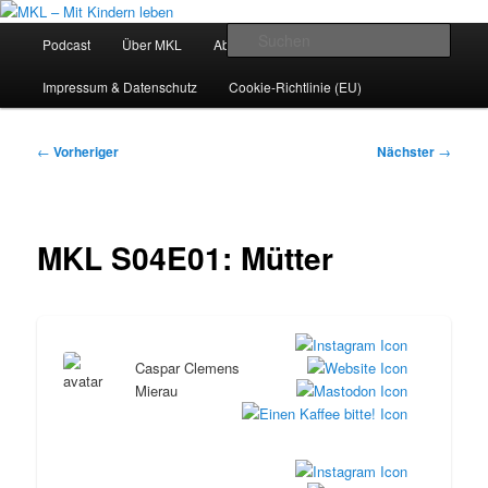
Zum
Der Eltern-Podcast mit Patricia Cammarata und Caspar Clemens Mierau
primären
Hauptmenü
Such
Podcast
Über MKL
Abonnieren
Archiv
Kontakt
Inhalt
springen
MKL – Mit Kindern leben
Impressum & Datenschutz
Cookie-Richtlinie (EU)
Beitragsnavigation
←
Vorheriger
Nächster
→
MKL S04E01: Mütter
Caspar Clemens
Mierau