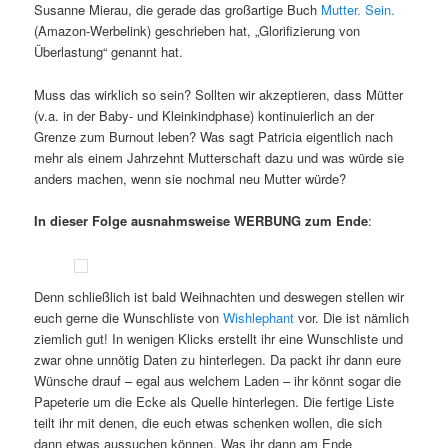
Susanne Mierau, die gerade das großartige Buch
Mutter. Sein.
(Amazon-Werbelink) geschrieben hat, „Glorifizierung von
Überlastung“ genannt hat.
Muss das wirklich so sein? Sollten wir akzeptieren, dass Mütter
(v.a. in der Baby- und Kleinkindphase) kontinuierlich an der
Grenze zum Burnout leben? Was sagt Patricia eigentlich nach
mehr als einem Jahrzehnt Mutterschaft dazu und was würde sie
anders machen, wenn sie nochmal neu Mutter würde?
In dieser Folge ausnahmsweise WERBUNG zum Ende
:
Denn schließlich ist bald Weihnachten und deswegen stellen wir
euch gerne die Wunschliste von
Wishlephant
vor. Die ist nämlich
ziemlich gut! In wenigen Klicks erstellt ihr eine Wunschliste und
zwar ohne unnötig Daten zu hinterlegen. Da packt ihr dann eure
Wünsche drauf – egal aus welchem Laden – ihr könnt sogar die
Papeterie um die Ecke als Quelle hinterlegen. Die fertige Liste
teilt ihr mit denen, die euch etwas schenken wollen, die sich
dann etwas aussuchen können. Was ihr dann am Ende