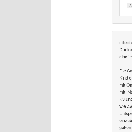
A
mihani
Danke 
sind i
Die Sa
Kind g
mit Om
mit. N
K3 und
wie Zw
Entspa
einzub
gekomm