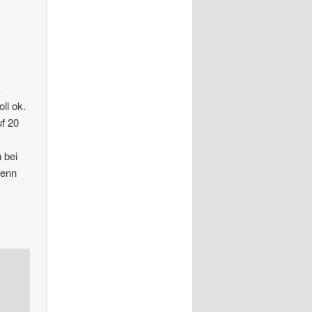
k
ll ok.
f 20
h bei
wenn