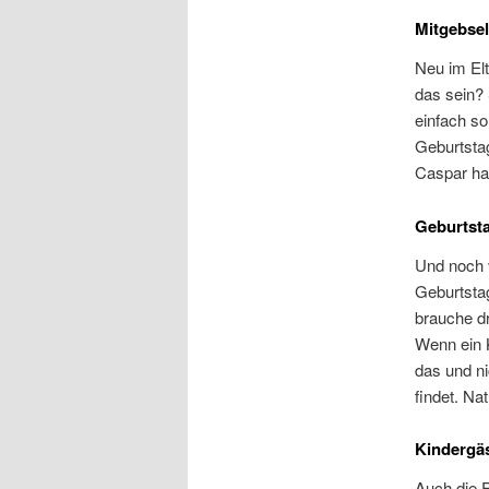
Mitgebse
Neu im El
das sein?
einfach so
Geburtsta
Caspar hal
Geburtst
Und noch v
Geburtstag
brauche dr
Wenn ein 
das und ni
findet. Na
Kindergäs
Auch die F