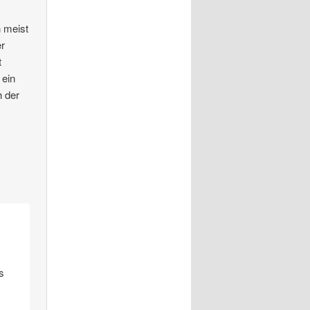
 meist
er
t
 ein
h der
.
s