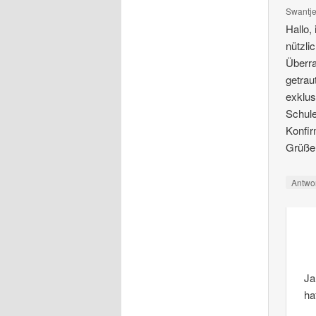
Swantj
Hallo,
nützli
Überra
getrau
exklus
Schule
Konfir
Grüße
Antwo
Ja
ha