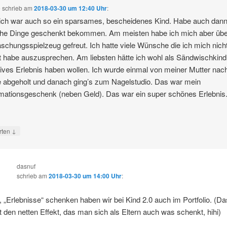
e
schrieb
am
2018-03-30 um 12:40 Uhr
:
 ich war auch so ein sparsames, bescheidenes Kind. Habe auch dann
che Dinge geschenkt bekommen. Am meisten habe ich mich aber üb
schungsspielzeug gefreut. Ich hatte viele Wünsche die ich mich nich
t habe auszusprechen. Am liebsten hätte ich wohl als Sändwischkind
ives Erlebnis haben wollen. Ich wurde einmal von meiner Mutter nac
 abgeholt und danach ging’s zum Nagelstudio. Das war mein
mationsgeschenk (neben Geld). Das war ein super schönes Erlebnis
↓
rten
dasnuf
schrieb
am
2018-03-30 um 14:00 Uhr
:
, „Erlebnisse“ schenken haben wir bei Kind 2.0 auch im Portfolio. (Da
t den netten Effekt, das man sich als Eltern auch was schenkt, hihi)