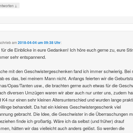
↓
ntworten
schrieb
am
2018-04-04 um 09:38 Uhr
:
für die Einblicke in eure Gedanken! Ich höre euch gerne zu, eure S
mmer sehr entspannend.
che mit den Geschwistergeschenken fand ich immer schwierig. Bei m
ab es das, bei meinem Mann nicht. Anfangs feierten wir die Geburtsta
as/Opas/Tanten usw., die brachten gerne auch etwas für die Gesch
ach diversen Umzügen waren wir aber auch nur unter uns, zudem h
 K4 nur einen sehr kleinen Altersunterschied und wurden lange prakt
illinge behandelt. Da hat ein kleines Geschwistergeschenk viel
nnung gebracht. Die Idee, die Geschwister in die Überraschungen m
eziehen finde ich großartig. Wäre ich da selbst (und früher) drauf
en, hätten wir das vielleicht auch anders gelöst. So werden die