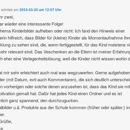
e
schrieb
am
2024-03-25 um 12:07 Uhr
:
hr zwei,
r wieder eine interessante Folge!
ema Kinderbilder aufheben oder nicht: Ich fand den Hinweis einer
erin hilfreich, dass Bilder für (kleine) Kinder als Momentaufnahme ihr
klung zu sehen sind, die, wenn fertiggestellt, für das Kind meistens n
ehr relevant sind. Das Veschenken an die Eltern ist meiner Erfahrun
ch eher eine Verlegenheitslösung, weil die Kinder nicht wissen wohin d
t mir sehr erleichtert auch mal was wegzuwerfen. Gerne aufgehobe
lder (mit Datum, evtl auch Kommentaren), die sich deutlich untersche
n vorherigen oder solche denen anzusehen ist, dass das Kind sie m
tivation gemalt hat. Dafür hat jedes Kind einen Ordner und es ist
hlich ganz spannend, den durchzugucken.
bilder u.ä. Produkte aus der Schule kommen (früher oder später;) in
er.
Grüße,
ke