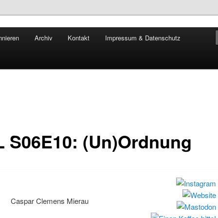
ia Cammarata und Caspar Clemens Mierau
nnieren
Archiv
Kontakt
Impressum & Datenschutz
dern leben
 S06E10: (Un)Ordnung
Caspar Clemens Mierau