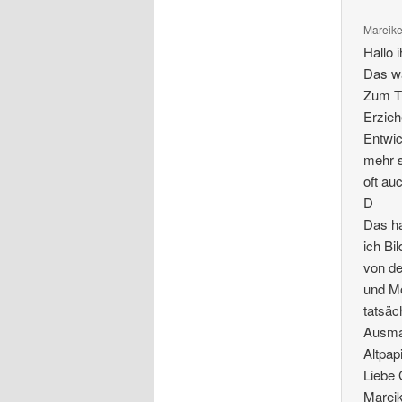
Mareik
Hallo i
Das wa
Zum Th
Erzieh
Entwic
mehr s
oft au
D
Das ha
ich Bi
von de
und Mo
tatsäc
Ausmal
Altpapi
Liebe 
Marei