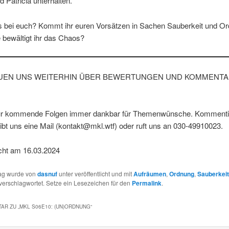
 Patricia unterhalten.
as bei euch? Kommt ihr euren Vorsätzen in Sachen Sauberkeit und O
 bewältigt ihr das Chaos?
UEN UNS WEITERHIN ÜBER BEWERTUNGEN UND KOMMENTA
für kommende Folgen immer dankbar für Themenwünsche. Kommentie
eibt uns eine Mail (kontakt@mkl.wtf) oder ruft uns an 030-49910023.
icht am 16.03.2024
rag wurde von
dasnuf
unter veröffentlicht und mit
Aufräumen
,
Ordnung
,
Sauberkeit
verschlagwortet. Setze ein Lesezeichen für den
Permalink
.
AR ZU „
MKL S06E10: (UN)ORDNUNG
“