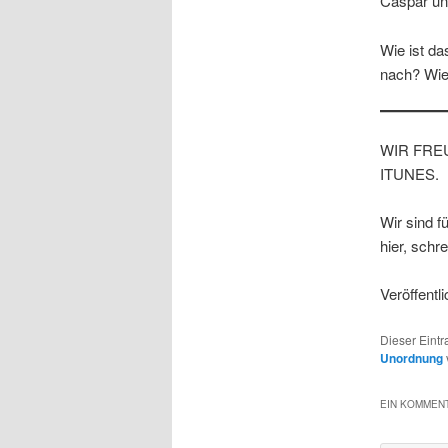
Caspar und
Wie ist d
nach? Wie
WIR FRE
ITUNES.
Wir sind 
hier, schr
Veröffentl
Dieser Eint
Unordnung
EIN KOMMENT