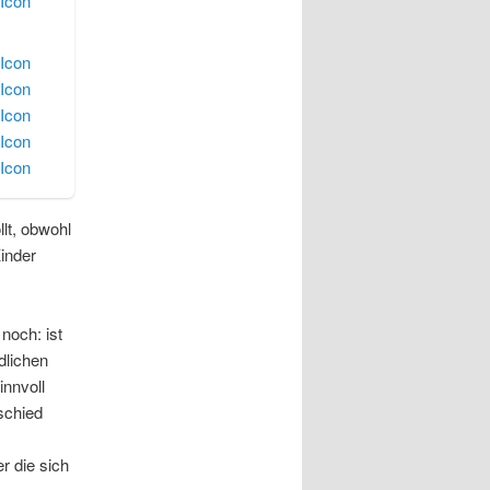
lt, obwohl
inder
noch: ist
dlichen
innvoll
schied
r die sich