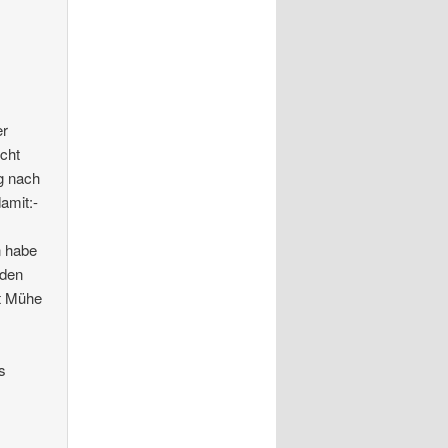
er
icht
g nach
amit:-
n habe
iden
it Mühe
s