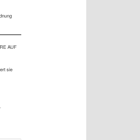
rdnung
RE AUF
rt sie
,