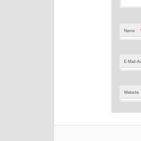
Name
E-Mail-A
Website