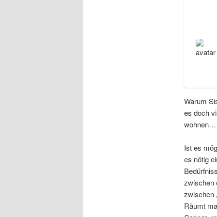
Warum Sisy
es doch v
wohnen… m
Ist es mög
es nötig 
Bedürfniss
zwischen o
zwischen „
Räumt man 