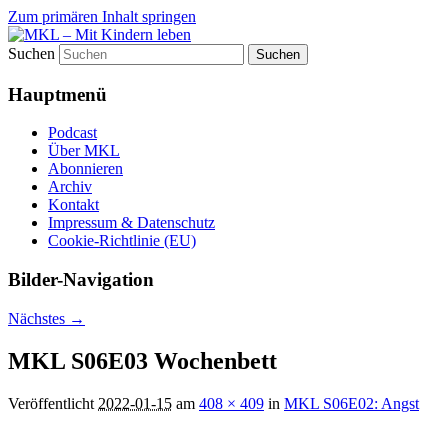
Zum primären Inhalt springen
Suchen
Der Eltern-Podcast mit Patricia
MKL – Mit Kindern leben
Cammarata und Caspar Clemens Mierau
Hauptmenü
Podcast
Über MKL
Abonnieren
Archiv
Kontakt
Impressum & Datenschutz
Cookie-Richtlinie (EU)
Bilder-Navigation
Nächstes →
MKL S06E03 Wochenbett
Veröffentlicht
2022-01-15
am
408 × 409
in
MKL S06E02: Angst